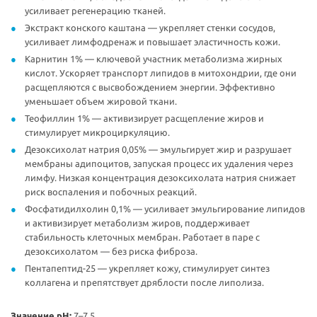
усиливает регенерацию тканей.
Экстракт конского каштана — укрепляет стенки сосудов,
усиливает лимфодренаж и повышает эластичность кожи.
Карнитин 1% — ключевой участник метаболизма жирных
кислот. Ускоряет транспорт липидов в митохондрии, где они
расщепляются с высвобождением энергии. Эффективно
уменьшает объем жировой ткани.
Теофиллин 1% — активизирует расщепление жиров и
стимулирует микроциркуляцию.
Дезоксихолат натрия 0,05% — эмульгирует жир и разрушает
мембраны адипоцитов, запуская процесс их удаления через
лимфу. Низкая концентрация дезоксихолата натрия снижает
риск воспаления и побочных реакций.
Фосфатидилхолин 0,1% — усиливает эмульгирование липидов
и активизирует метаболизм жиров, поддерживает
стабильность клеточных мембран. Работает в паре с
дезоксихолатом — без риска фиброза.
Пентапептид-25 — укрепляет кожу, стимулирует синтез
коллагена и препятствует дряблости после липолиза.
Значение pH:
7–7,5