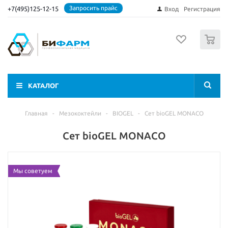
Запросить прайс
+7(495)125-12-15
Вход
Регистрация
0
КАТАЛОГ
Главная
-
Мезококтейли
-
BIOGEL
-
Сет bioGEL MONACO
Сет bioGEL MONACO
Мы советуем