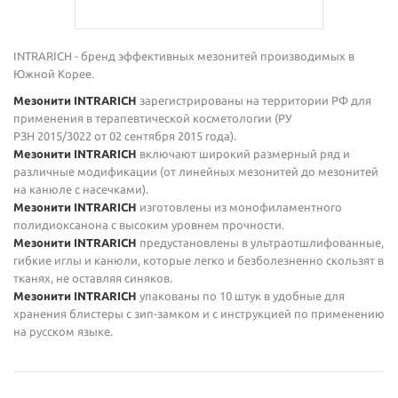
INTRARICH - бренд эффективных мезонитей производимых в
Южной Корее.
Мезонити INTRARICH
зарегистрированы на территории РФ для
применения в терапевтической косметологии (РУ
РЗН 2015/3022 от 02 сентября 2015 года).
Мезонити INTRARICH
включают широкий размерный ряд и
различные модификации (от линейных мезонитей до мезонитей
на канюле с насечками).
Мезонити INTRARICH
изготовлены из монофиламентного
полидиоксанона с высоким уровнем прочности.
Мезонити INTRARICH
предустановлены в ультраотшлифованные,
гибкие иглы и канюли, которые легко и безболезненно скользят в
тканях, не оставляя синяков.
Мезонити INTRARICH
упакованы по 10 штук в удобные для
хранения блистеры с зип-замком и с инструкцией по применению
на русском языке.