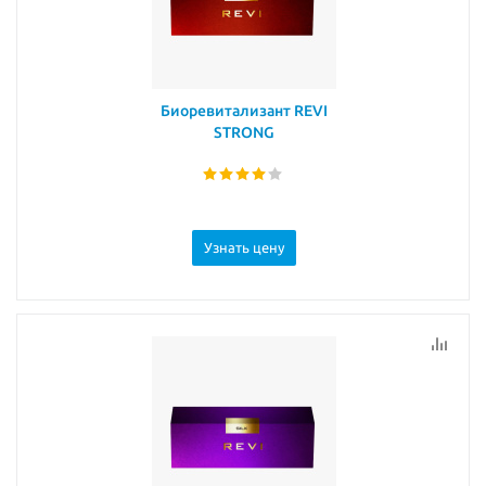
Биоревитализант REVI
STRONG
Узнать цену