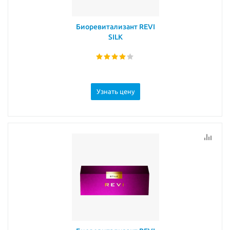
Биоревитализант REVI
SILK
Узнать цену