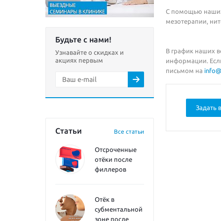
С помощью наших 
мезотерапии, нит
Будьте с нами!
В график наших 
Узнавайте о скидках и
акциях первым
информации. Если
письмом на
info
Задать 
Статьи
Все статьи
Отсроченные
отёки после
филлеров
Отёк в
субментальной
зоне после