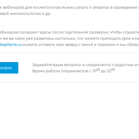
вебинаров для косметологов можно узнать о секретах в проведении 
евой имплантологии и др.
вебинаров попадают курсы после тщательной проверки, чтобы слушат
 же вы сами уже развились настолько, что можете преподать урок или
@bepharm.ru
можете оставить нам заявку с темой и тезисами и мы обяза
Задавайте ваши вопросы и специалисты с радостью от
вопрос
00
00
Время работы специалистов с 10
до 22