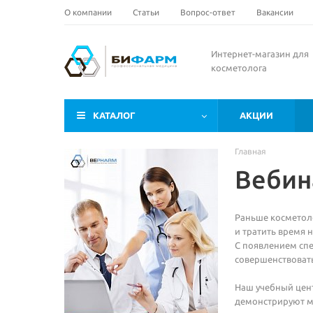
О компании
Статьи
Вопрос-ответ
Вакансии
Интернет-магазин для
косметолога
КАТАЛОГ
АКЦИИ
Главная
Вебин
Раньше косметоло
и тратить время 
С появлением спе
совершенствовать
Наш учебный цент
демонстрируют ма